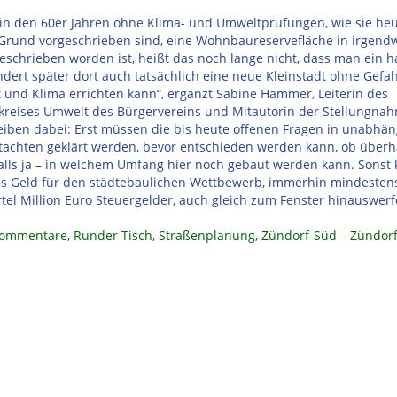
in den 60er Jahren ohne Klima- und Umweltprüfungen, wie sie heu
Grund vorgeschrieben sind, eine Wohnbaureservefläche in irgend
eschrieben worden ist, heißt das noch lange nicht, dass man ein h
dert später dort auch tatsächlich eine neue Kleinstadt ohne Gefa
und Klima errichten kann“, ergänzt Sabine Hammer, Leiterin des
skreises Umwelt des Bürgervereins und Mitautorin der Stellungna
eiben dabei: Erst müssen die bis heute offenen Fragen in unabhä
tachten geklärt werden, bevor entschieden werden kann, ob über
alls ja – in welchem Umfang hier noch gebaut werden kann. Sonst
s Geld für den städtebaulichen Wettbewerb, immerhin mindesten
rtel Million Euro Steuergelder, auch gleich zum Fenster hinauswerf
ommentare
,
Runder Tisch
,
Straßenplanung
,
Zündorf-Süd – Zündorf 