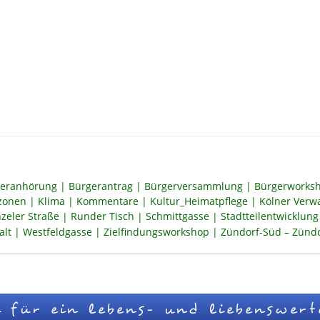
eranhörung
Bürgerantrag
Bürgerversammlung
Bürgerworksh
szonen
Klima
Kommentare
Kultur_Heimatpflege
Kölner Verw
zeler Straße
Runder Tisch
Schmittgasse
Stadtteilentwicklung
alt
Westfeldgasse
Zielfindungsworkshop
Zündorf-Süd – Zündor
 für ein lebens- und liebenswert