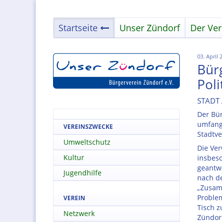
Startseite
Unser Zündorf
Der Ver
03. April 
Bürg
Poli
STADT 
Der Bür
umfang
VEREINSZWECKE
Stadtve
Umweltschutz
Die Ver
Kultur
insbes
geantwo
Jugendhilfe
nach d
„Zusam
Problem
VEREIN
Tisch z
Netzwerk
Zündor