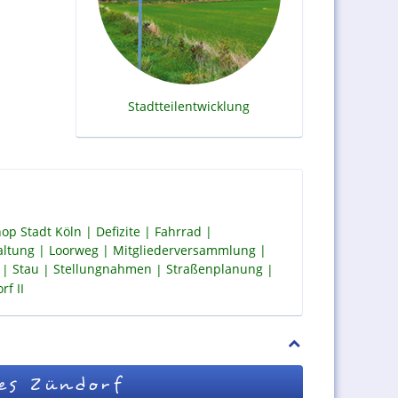
Stadtteilentwicklung
op Stadt Köln
Defizite
Fahrrad
altung
Loorweg
Mitgliederversammlung
Stau
Stellungnahmen
Straßenplanung
f II
es Zündorf