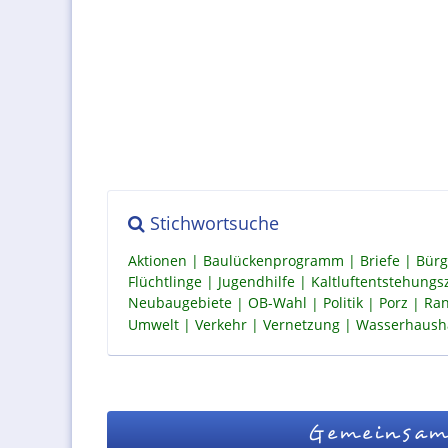
Stichwortsuche
Aktionen
Baulückenprogramm
Briefe
Bürg
Flüchtlinge
Jugendhilfe
Kaltluftentstehung
Neubaugebiete
OB-Wahl
Politik
Porz
Ran
Umwelt
Verkehr
Vernetzung
Wasserhaush
Gemeinsam