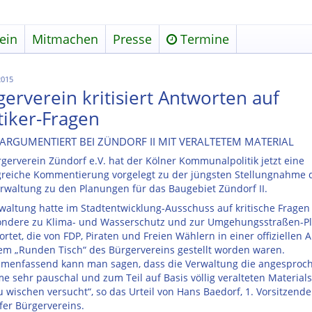
ein
Mitmachen
Presse
Termine
2015
erverein kritisiert Antworten auf
tiker-Fragen
ARGUMENTIERT BEI ZÜNDORF II MIT VERALTETEM MATERIAL
gerverein Zündorf e.V. hat der Kölner Kommunalpolitik jetzt eine
reiche Kommentierung vorgelegt zu der jüngsten Stellungnahme 
rwaltung zu den Planungen für das Baugebiet Zündorf II.
waltung hatte im Stadtentwicklung-Ausschuss auf kritische Fragen
ondere zu Klima- und Wasserschutz und zur Umgehungsstraßen-P
rtet, die von FDP, Piraten und Freien Wählern in einer offiziellen 
em „Runden Tisch“ des Bürgervereins gestellt worden waren.
menfassend kann man sagen, dass die Verwaltung die angesproc
e sehr pauschal und zum Teil auf Basis völlig veralteten Material
u wischen versucht“, so das Urteil von Hans Baedorf, 1. Vorsitzende
fer Bürgervereins.