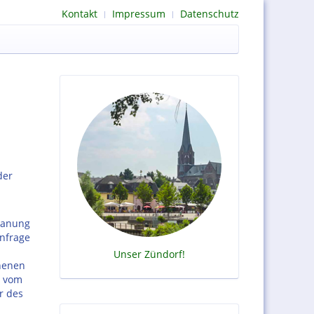
Kontakt
Impressum
Datenschutz
der
lanung
Anfrage
Unser Zündorf!
henen
s vom
r des