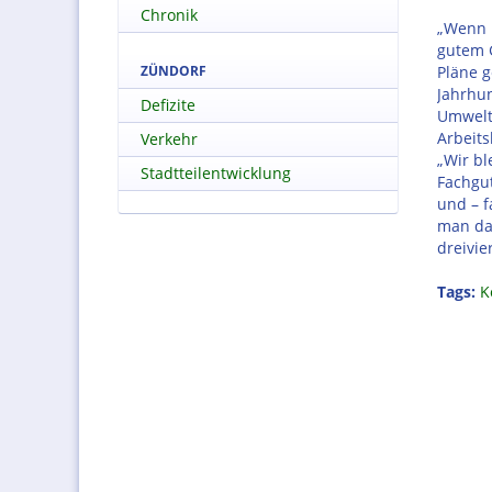
Chronik
„Wenn 
gutem 
ZÜNDORF
Pläne g
Jahrhun
Defizite
Umwelt 
Arbeit
Verkehr
„Wir bl
Stadtteilentwicklung
Fachgu
und – f
man da
dreivie
Tags:
K