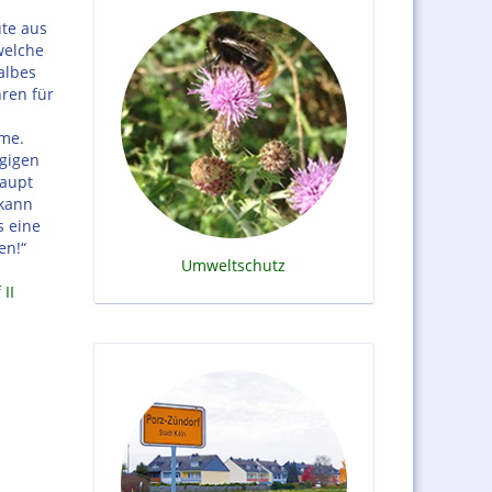
te aus
welche
albes
hren für
hme.
ngigen
haupt
 kann
s eine
en!“
Umweltschutz
II