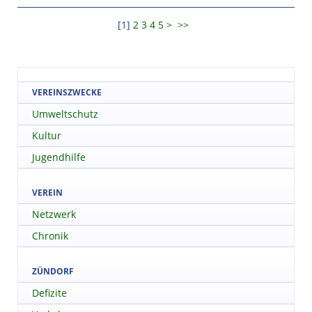
[
1
]
2
3
4
5
>
>>
VEREINSZWECKE
Umweltschutz
Kultur
Jugendhilfe
VEREIN
Netzwerk
Chronik
ZÜNDORF
Defizite