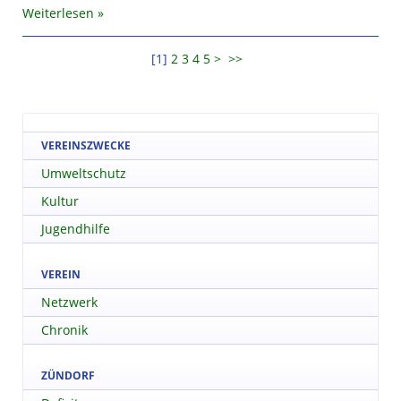
Weiterlesen
[
1
]
2
3
4
5
>
>>
VEREINSZWECKE
Umweltschutz
Kultur
Jugendhilfe
VEREIN
Netzwerk
Chronik
ZÜNDORF