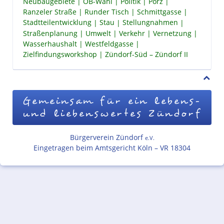
Neubaugebiete
OB-Wahl
Politik
Porz
Ranzeler Straße
Runder Tisch
Schmittgasse
Stadtteilentwicklung
Stau
Stellungnahmen
Straßenplanung
Umwelt
Verkehr
Vernetzung
Wasserhaushalt
Westfeldgasse
Zielfindungsworkshop
Zündorf-Süd – Zündorf II
Gemeinsam für ein lebens-
und liebenswertes Zündorf
Bürgerverein Zündorf
e.V.
Eingetragen beim Amtsgericht Köln – VR 18304