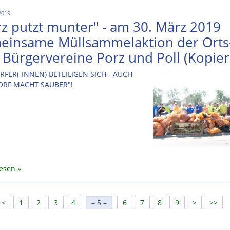
2019
rz putzt munter" - am 30. März 2019
einsame Müllsammelaktion der Orts
 Bürgervereine Porz und Poll (Kopier
FER(-INNEN) BETEILIGEN SICH - AUCH
ORF MACHT SAUBER"!
lesen
<
1
2
3
4
[
5
]
6
7
8
9
>
>>