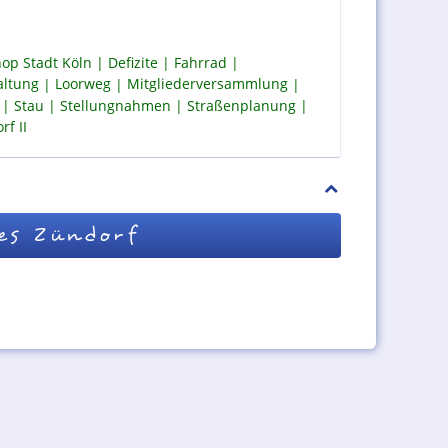
op Stadt Köln
Defizite
Fahrrad
altung
Loorweg
Mitgliederversammlung
Stau
Stellungnahmen
Straßenplanung
f II
es Zündorf