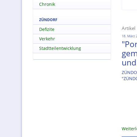
Chronik
ZÜNDORF
Artikel
Defizite
18. März 
Verkehr
"Po
Stadtteilentwicklung
gem
und
ZÜNDOR
"ZÜND
Weiter