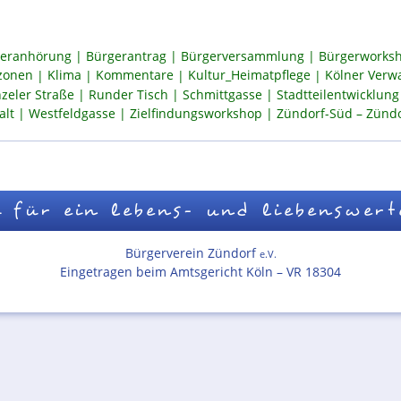
eranhörung
Bürgerantrag
Bürgerversammlung
Bürgerworksh
szonen
Klima
Kommentare
Kultur_Heimatpflege
Kölner Verw
zeler Straße
Runder Tisch
Schmittgasse
Stadtteilentwicklung
alt
Westfeldgasse
Zielfindungsworkshop
Zündorf-Süd – Zündor
 für ein lebens- und liebenswert
Bürgerverein Zündorf
e.V.
Eingetragen beim Amtsgericht Köln – VR 18304