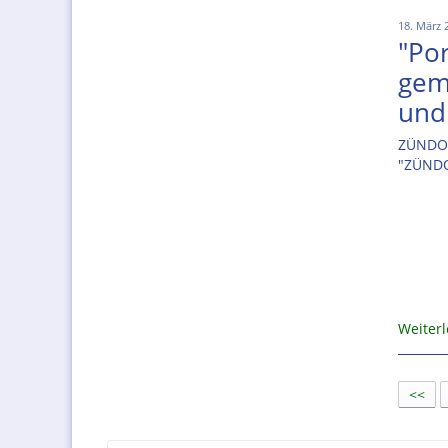
18. März 
"Po
gem
und
ZÜNDOR
"ZÜND
Weiter
<<