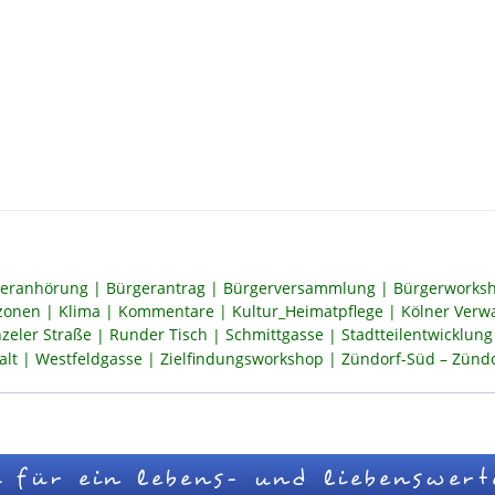
eranhörung
Bürgerantrag
Bürgerversammlung
Bürgerworksh
szonen
Klima
Kommentare
Kultur_Heimatpflege
Kölner Verw
zeler Straße
Runder Tisch
Schmittgasse
Stadtteilentwicklung
alt
Westfeldgasse
Zielfindungsworkshop
Zündorf-Süd – Zündor
 für ein lebens- und liebenswert