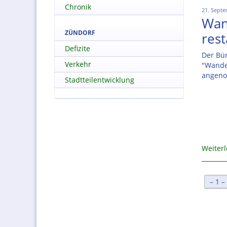
Chronik
21. Septe
Wan
ZÜNDORF
rest
Defizite
Der Bür
Verkehr
"Wande
angen
Stadtteilentwicklung
Weiter
[
1