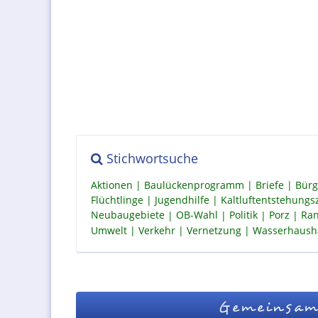
Stichwortsuche
Aktionen
Baulückenprogramm
Briefe
Bürg
Flüchtlinge
Jugendhilfe
Kaltluftentstehung
Neubaugebiete
OB-Wahl
Politik
Porz
Ran
Umwelt
Verkehr
Vernetzung
Wasserhaush
Gemeinsam