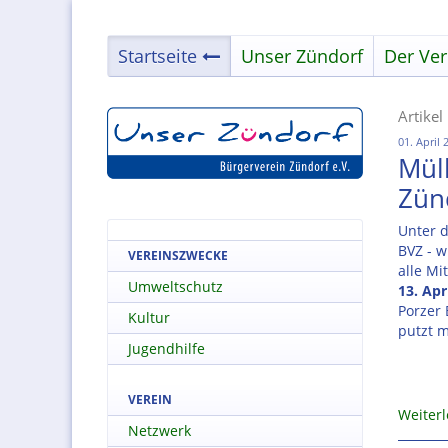
Startseite
Unser Zündorf
Der Ver
Artikel
01. April 
Mül
Zün
Unter d
BVZ - w
VEREINSZWECKE
alle Mi
Umweltschutz
13. Apr
Porzer
Kultur
putzt m
Jugendhilfe
VEREIN
Weiter
Netzwerk