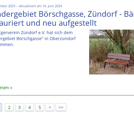
mber 2023 – aktualisiert am 16. Juni 2024
dergebiet Börschgasse, Zündorf - B
auriert und neu aufgestellt
gerverein Zündorf e.V. hat sich dem
rgebiet Börschgasse" in Oberzündorf
ommen.
lesen
]
2
3
4
5
>
>>