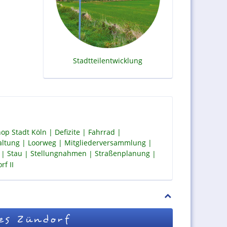
Stadtteilentwicklung
op Stadt Köln
Defizite
Fahrrad
altung
Loorweg
Mitgliederversammlung
Stau
Stellungnahmen
Straßenplanung
f II
es Zündorf